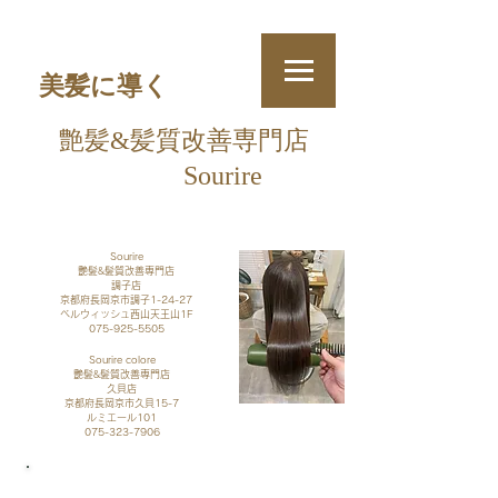
美髪に導く
艶髪&
髪質改善
専門店
Sourire
​
Sourire
艶髪&髪質改善専門店
調子店
京都府長岡京市調子1-24-27
​ベルウィッシュ西山天王山1F
075-925-5505
Sourire colore
艶髪&髪質改善専門店
久貝店​
京都府長岡京市久貝15-7
​ルミエール101
075-323-7906
​ご予約・お問い合わせ