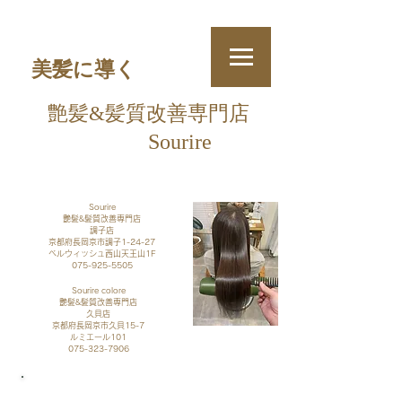
美髪に導く
艶髪&
髪質改善
専門店
Sourire
​
Sourire
艶髪&髪質改善専門店
調子店
京都府長岡京市調子1-24-27
​ベルウィッシュ西山天王山1F
075-925-5505
Sourire colore
艶髪&髪質改善専門店
久貝店​
京都府長岡京市久貝15-7
​ルミエール101
075-323-7906
​ご予約・お問い合わせ