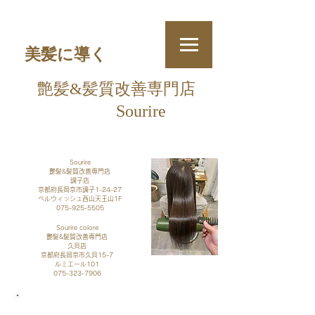
美髪に導く
艶髪&
髪質改善
専門店
Sourire
​
Sourire
艶髪&髪質改善専門店
調子店
京都府長岡京市調子1-24-27
​ベルウィッシュ西山天王山1F
075-925-5505
Sourire colore
艶髪&髪質改善専門店
久貝店​
京都府長岡京市久貝15-7
​ルミエール101
075-323-7906
​ご予約・お問い合わせ