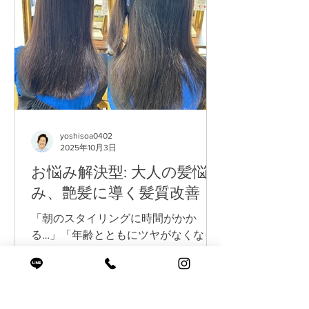
yoshisoa0402
2025年10月3日
お悩み解決型: 大人の髪悩
み、艶髪に導く髪質改善
「朝のスタイリングに時間がかか
る…」「年齢とともにツヤがなくなっ
てきた…」 そんな髪のお悩みを抱えて
いませんか？ 実はその原因、年齢や生
活習慣による髪質の変化かもしれませ
ん。 でもご安心ください。京都・長岡