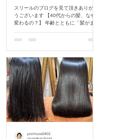
スリールのブログを見て頂きありがと
うございます 【40代からの髪、なぜ
変わるの？】 年齢とともに「髪がまと
まらない」「ツヤがなくなった」と感
じていませんか？ 実は、髪質の変化
は“頭皮環境の乱れ”や“ダメージの蓄
積”が原因。...
yoshisoa0402