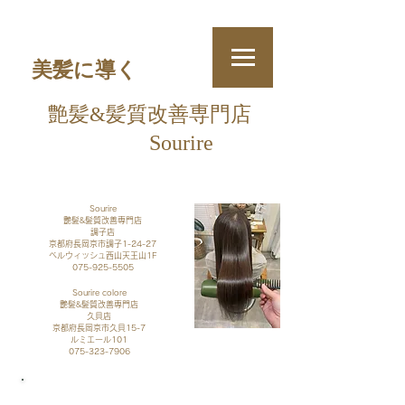
美髪に導く
艶髪&
髪質改善
専門店
Sourire
​
Sourire
艶髪&髪質改善専門店
調子店
京都府長岡京市調子1-24-27
​ベルウィッシュ西山天王山1F
075-925-5505
Sourire colore
艶髪&髪質改善専門店
久貝店​
京都府長岡京市久貝15-7
​ルミエール101
075-323-7906
​ご予約・お問い合わせ