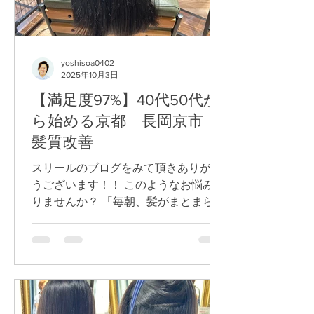
yoshisoa0402
2025年10月3日
【満足度97%】40代50代か
ら始める京都 長岡京市
髪質改善
スリールのブログをみて頂きありがと
うございます！！ このようなお悩みあ
りませんか？ 「毎朝、髪がまとまらな
い…」 「鏡を見るたび、年齢を感じて
しまう…」 そんな思いで一日をスター
トするのは、とても辛いですよね。 私
たちのサロンにも、同じ想いを抱えて
来店される方がたくさんいら...