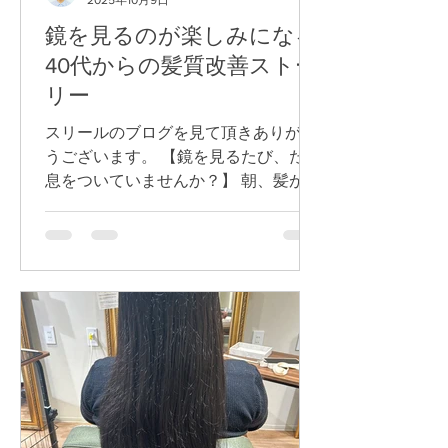
2025年10月9日
鏡を見るのが楽しみになる
40代からの髪質改善ストー
リー
スリールのブログを見て頂きありがと
うございます。 【鏡を見るたび、ため
息をついていませんか？】 朝、髪が広
がってまとまらない。 乾かしてもツヤ
が出ない。 そんな日が続くと、自分の
年齢まで老けて見える気がしてしま
う…。 髪が変われば、気持ちまで変わ
るのに。...