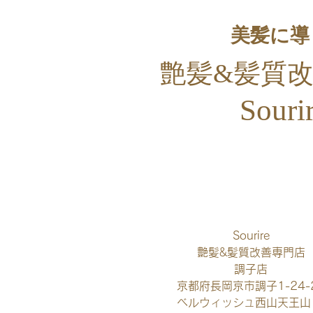
美髪に導
艶髪&
髪質
Souri
​
Sourire
艶髪&髪質改善専門店
調子店
京都府長岡京市調子1-24-
​ベルウィッシュ西山天王山