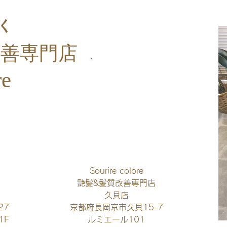
く
改善
専門店
re
​ご予約・お問い合わせ
Sourire colore
艶髪&髪質改善専門店
久貝店​
27
京都府長岡京市久貝15-7
1F
​ルミエール101