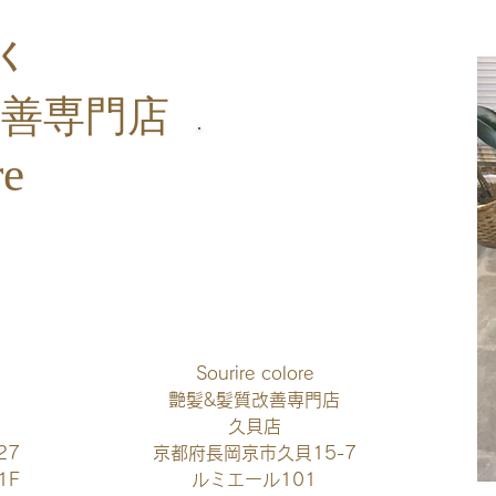
く
改善
専門店
re
​ご予約・お問い合わせ
Sourire colore
艶髪&髪質改善専門店
久貝店​
27
京都府長岡京市久貝15-7
1F
​ルミエール101