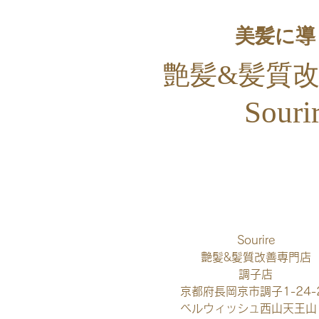
美髪に導
艶髪&
髪質
Souri
​
Sourire
艶髪&髪質改善専門店
調子店
京都府長岡京市調子1-24-
​ベルウィッシュ西山天王山