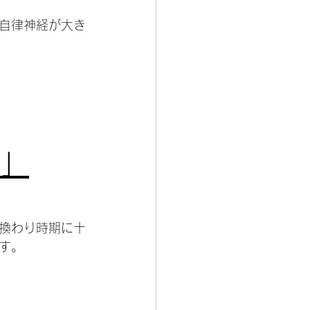
自律神経が大き
間」
換わり時期に十
す。